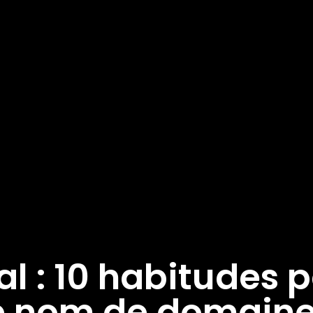
tal : 10 habitudes 
re nom de domaine